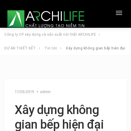
Toggl
naviga
Công ty CP xây dựng và sản xuất nội thất ARCHILIFE
DỰ ÁN THIẾT KẾT
Tin tức
Xây dựng không gian bếp hiện đại
17/03/2019
admin
Xây dựng không
gian bếp hiện đại